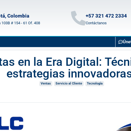
tá, Colombia
+57 321 472 2334
a 103B # 154 - 61 Of. 408
Contáctanos
Úne
as en la Era Digital: Técn
estrategias innovadora
Ventas
Servicio al Cliente
Tecnología