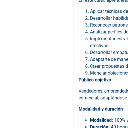
En este curso aprenderás
Aplicar técnicas d
Desarrollar habili
Reconocer patrones
Analizar perfiles d
Implementar estrat
efectivas.
Desarrollar empatí
Adaptarte de manera
Crear propuestas d
Manejar objeciones 
Público objetivo
Vendedores, emprendedor
comercial, adaptándose a
Modalidad y duración
Modalidad:
100% vi
Duración:
40 horas 