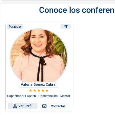
Conoce los conferenc
Paraguay
Valeria Gómez Cabral
★
★
★
★
★
Capacitador
Coach
Conferencista
Mentor
|
|
|
Ver Perfil
Contactar