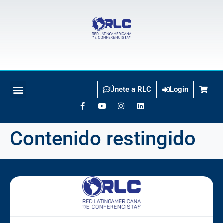
Únete a RLC
Login
BUSCO CONFERENCISTA
Contenido restingido