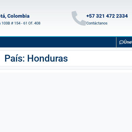
tá, Colombia
+57 321 472 2334
a 103B # 154 - 61 Of. 408
Contáctanos
Úne
País: Honduras