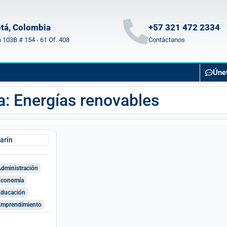
tá, Colombia
+57 321 472 2334
a 103B # 154 - 61 Of. 408
Contáctanos
Úne
: Energías renovables
arín
dministración
Economía
ducación
mprendimiento