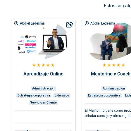
Estos son alg
Abdiel Ledesma
Abdiel Ledesma
★
★
★
★
★
★
★
★
★
★
Aprendizaje Online
Mentoring y Coach
Administración
Administración
Estrategia corporativa
Liderazgo
Estrategia corporativa
Lid
Servicio al Cliente
El Mentoring tiene como prop
brindar consejo y ofrecer guía