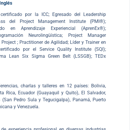
Inglés
 certificado por la ICC; Egresado del Leadership
lass del Project Management Institute (PMI®);
icado en Aprendizaje Experiencial (AprenEx®);
ogramación Neurolingüística; Project Manager
roject ; Practitioner de Agilidad; Líder y Trainer en
ertificado por el Service Quality Institute (SQI);
ama Lean Six Sigma Green Belt (LSSGB); TEDx
rencias, charlas y talleres en 12 países: Bolivia,
ta Rica, Ecuador (Guayaquil y Quito), El Salvador,
 (San Pedro Sula y Tegucigalpa), Panamá, Puerto
nicana y Venezuela.
e experiencia profesional en diversas industrias