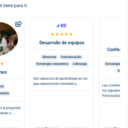
Abdiel Lede
 tiene para ti
★
★
★
★
★
★
Desarrollo de equipos
Conferenc
Bienestar
Comunicación
★
Estrategia corporativa
Liderazgo
Estrategia corp
Servici
nes
Son espacios de aprendizaje en los
que operaciones mentales y...
Las conferencias
ión
los siguientes e
orativa
Personalizamos l
n el propósito
enda o...