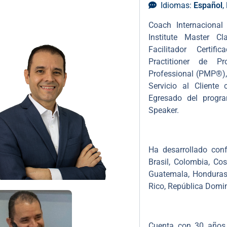
Idiomas:
Español
,
Coach Internacional
Institute Master C
Facilitador Certif
Practitioner de Pr
Professional (PMP®), P
Servicio al Cliente c
Egresado del progr
Speaker.
Ha desarrollado confe
Brasil, Colombia, Cos
Guatemala, Honduras
Rico, República Domi
Cuenta con 30 años d