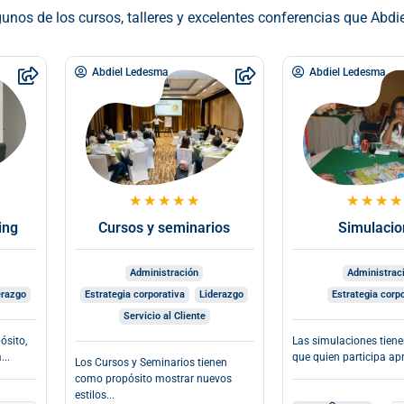
unos de los cursos, talleres y excelentes conferencias que Abdiel
Abdiel Ledesma
Abdiel Ledesma
★
★
★
★
★
★
★
★
★
ing
Cursos y seminarios
Simulacio
Administración
Administrac
erazgo
Estrategia corporativa
Liderazgo
Estrategia corp
Servicio al Cliente
ósito,
Las simulaciones tiene
...
que quien participa apr
Los Cursos y Seminarios tienen
como propósito mostrar nuevos
estilos...