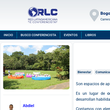
Bogo
Carrer
INICIO
BUSCO CONFERENCISTA
EVENTOS
LIBROS
Bienestar
Comunica
Son espacios de apr
Es un lugar de
c
desarrollan habilida
Abdiel
Contamos con eleme