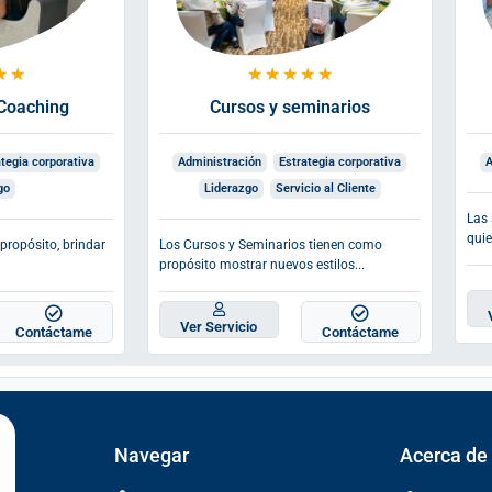
★
★
★
★
★
★
★
Coaching
Cursos y seminarios
tegia corporativa
Administración
Estrategia corporativa
A
go
Liderazgo
Servicio al Cliente
Las 
quie
propósito, brindar
Los Cursos y Seminarios tienen como
propósito mostrar nuevos estilos...
Ver Servicio
Contáctame
Contáctame
Navegar
Acerca de