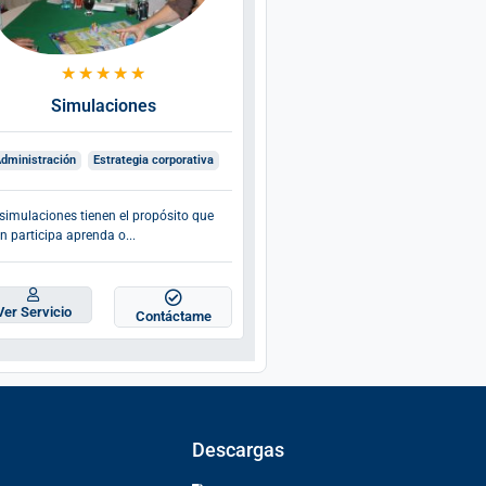
★
★
★
★
★
★
★
★
★
★
Simulaciones
Desarrollo de equipo
dministración
Estrategia corporativa
Bienestar
Comunicación
Estrategia corporativa
Lidera
simulaciones tienen el propósito que
n participa aprenda o...
Son espacios de aprendizaje en los
operaciones mentales y...
Ver Servicio
Contáctame
Ver Servicio
Contác
Descargas