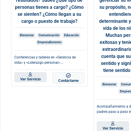
resultados? Sabes ¿Qué tipo de
gerenciar su v
personas tienes a cargo? ¿Cómo
su propósito, n
se sienten? ¿Cómo llegan a su
entendien
cargo o puesto de trabajo?
determinante y
vida de los n
Muchas per
Bienestar
Comunicación
Educación
exitosas y ten
Emprendimiento
extraordinari
cuenta que su
Conferencias y talleres en «Gerencia de
vida» y «Liderazgo personal»....
sentido y sign
tiene sentido
Ver Servicio
Contáctame
Bienestar
Comun
Empren
Acompañamiento a dir
padres paso a paso en
Ver Servicio