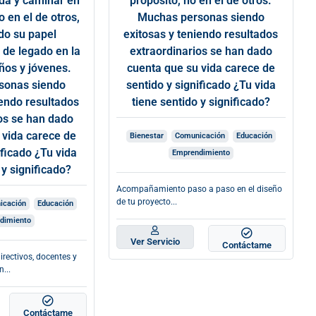
ida y caminar en
propósito, no en el de otros.
o en el de otros,
Muchas personas siendo
do su papel
exitosas y teniendo resultados
 de legado en la
extraordinarios se han dado
iños y jóvenes.
cuenta que su vida carece de
sonas siendo
sentido y significado ¿Tu vida
iendo resultados
tiene sentido y significado?
os se han dado
 vida carece de
Bienestar
Comunicación
Educación
ificado ¿Tu vida
Emprendimiento
 y significado?
Acompañamiento paso a paso en el diseño
de tu proyecto...
icación
Educación
dimiento
Ver Servicio
Contáctame
ectivos, docentes y
...
Contáctame