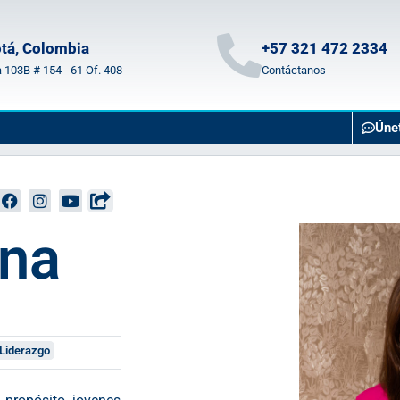
tá, Colombia
+57 321 472 2334
a 103B # 154 - 61 Of. 408
Contáctanos
Úne
rna
Liderazgo