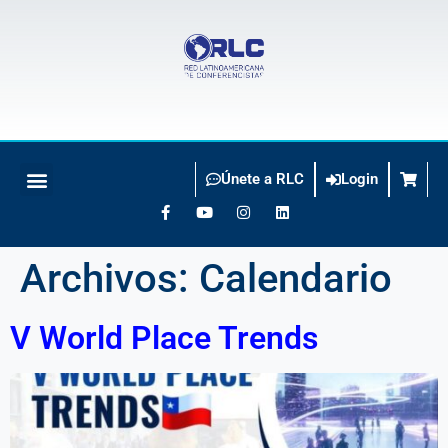
Únete a RLC
Login
BUSCO CONFERENCISTA
Archivos:
Calendario
V World Place Trends