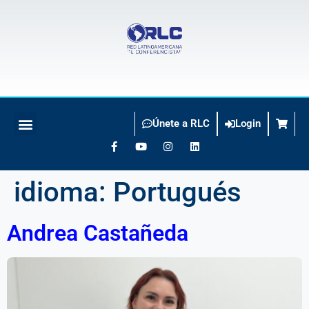
Únete a RLC
Login
BUSCO CONFERENCISTA
idioma:
Portugués
Andrea Castañeda