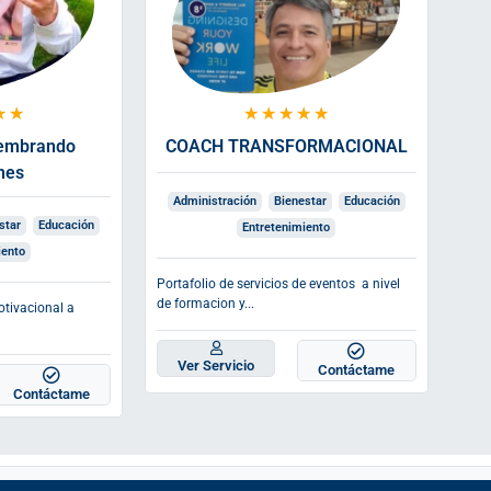
★
★
★
★
★
★
★
Sembrando
COACH TRANSFORMACIONAL
nes
Administración
Bienestar
Educación
star
Educación
Entretenimiento
iento
Portafolio de servicios de eventos a nivel
de formacion y...
otivacional a
Ver Servicio
Contáctame
Contáctame