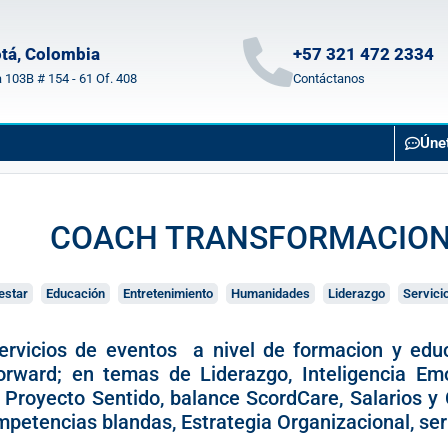
tá, Colombia
+57 321 472 2334
a 103B # 154 - 61 Of. 408
Contáctanos
Úne
COACH TRANSFORMACIO
estar
Educación
Entretenimiento
Humanidades
Liderazgo
Servicio
servicios de eventos a nivel de formacion y edu
orward; en temas de Liderazgo, Inteligencia Em
ai, Proyecto Sentido, balance ScordCare, Salarios
petencias blandas, Estrategia Organizacional, seriv