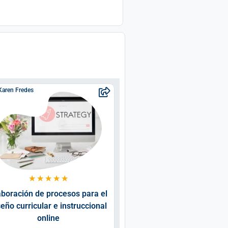
Karen Fredes
Karen Fredes
★
★
★
★
★
★
★
★
★
★
aboración de procesos para el
Diseño de cursos onli
seño curricular e instruccional
online
Educación
Tecnología