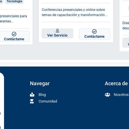
go
Tecnología
Conferencias presenciales y online sobre
temas de capacitación y transformación...
presenciales para
rentes...
Dise
desa
Ver Servicio
Contáctame
Contáctame
Navegar
Acerca de
Blog
Nosotros
Comunidad
e
a