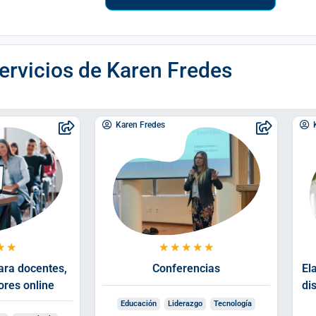
ervicios de
Karen Fredes
Karen Fredes
★
★
★
★
★
★
★
ara docentes,
Conferencias
El
ores online
di
Educación
Liderazgo
Tecnología