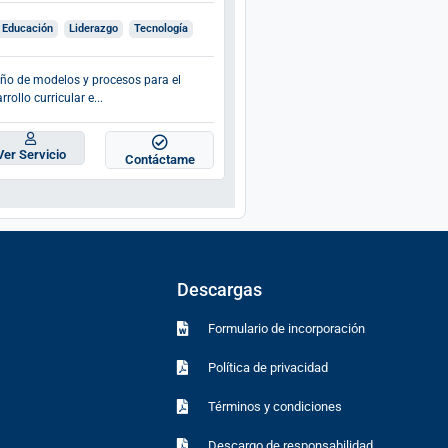
Educación
Liderazgo
Tecnología
Diseño de cursos online para
capacitaciones o programas de gra
ño de modelos y procesos para el
rrollo curricular e...
Ver Servicio
Contác
Ver Servicio
Contáctame
Descargas
Formulario de incorporación
Política de privacidad
Términos y condiciones
Descargo de responsabilidad